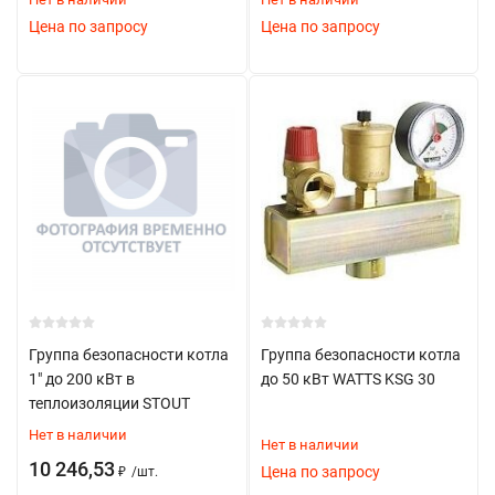
Контроль показаний манометра
Цена по запросу
Цена по запросу
Проверка герметичности соединений
Очистка воздухоотводчика
Техническое обслуживание
Выбор группы безопасности
При выборе учитывать:
Тип системы отопления
Рабочее давление
Температурный режим
Группа безопасности котла
Группа безопасности котла
Производительность котла
1" до 200 кВт в
до 50 кВт WATTS KSG 30
теплоизоляции STOUT
Объем системы
Нет в наличии
Нет в наличии
Материал изготовления
10 246,53
Цена по запросу
₽
/
шт.