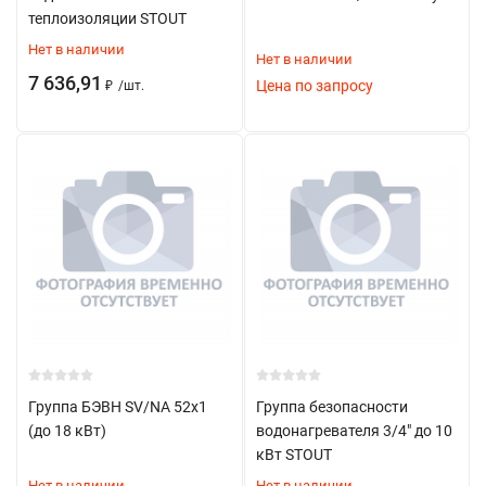
теплоизоляции STOUT
Отопительные котлы
Нет в наличии
Нет в наличии
Тепловые пункты
7 636,91
Цена по запросу
₽
/
шт.
Особенности монтажа
Важные требования:
Установка на подающем трубопроводе
Монтаж в верхней точке системы
Обеспечение свободного доступа
Соблюдение направления потока
Герметичность соединений
Правила эксплуатации
Группа БЭВН SV/NA 52x1
Группа безопасности
(до 18 кВт)
водонагревателя 3/4" до 10
Регулярная проверка работоспособности
кВт STOUT
Нет в наличии
Нет в наличии