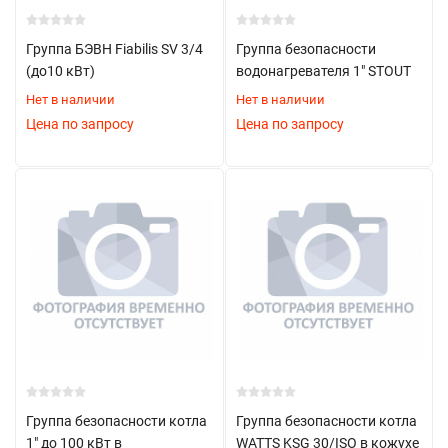
Размер резьбы
: обычно 1/2" или 3/4"
Группа БЭВН Fiabilis SV 3/4
Группа безопасности
Материал корпуса
: латунь/нержавеющая сталь
(до10 кВт)
водонагревателя 1" STOUT
Преимущества использования
Нет в наличии
Нет в наличии
Цена по запросу
Цена по запросу
Комплексная защита системы
Автоматизация процессов безопасности
Простота контроля параметров
Надежность работы
Долговечность
Области применения
Закрытые системы отопления
Котельные установки
Группа безопасности котла
Группа безопасности котла
Системы с принудительной циркуляцией
1" до 100 кВт в
WATTS KSG 30/ISO в кожухе