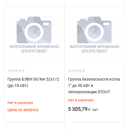
Техническое обслуживание
Периодическая проверка срабатывания
предохранительного клапана
Контроль работы воздухоотводчика
Проверка показаний манометра
Очистка от загрязнений
Замена изношенных элементов
Современные решения
Группа БЭВН SV/NA 52x1/2
Группа безопасности котла
(до 18 кВт)
1" до 50 кВт в
Группы безопасности с улучшенными характеристиками
теплоизоляции STOUT
Модели с повышенной коррозийной стойкостью
Нет в наличии
Нет в наличии
Устройства с цифровой индикацией
5 305,79
Цена по запросу
₽
/
шт.
Комплекты с дополнительными датчиками
Энергонезависимые системы защиты