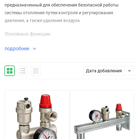
предназначенный для обеспечения безопасной работы
системы отопления путем контроля и регулирования
давления, а также удаления воздуха.
Основные функции
Защита от превышения давления
подробнее
Автоматический отвод воздуха
Контроль параметров системы
Дата добавления
Предотвращение аварийных ситуаций
Состав группы безопасности
Основные элементы:
Предохранительный клапан
— для сброса избыточного
давления
Манометр
— для контроля давления в системе