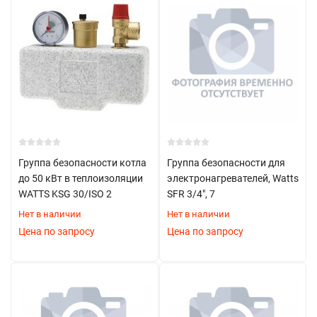
В
Partez.ru
Вам помогут подобрать группу безопасности,
учитывая все ваши пожелания .
Для консультации и заказа
звоните
прямо сейчас или
оставляйте заявку на сайте.
Группа безопасности котла
Группа безопасности для
до 50 кВт в теплоизоляции
электронагревателей, Watts
WATTS KSG 30/ISO 2
SFR 3/4", 7
Нет в наличии
Нет в наличии
Цена по запросу
Цена по запросу