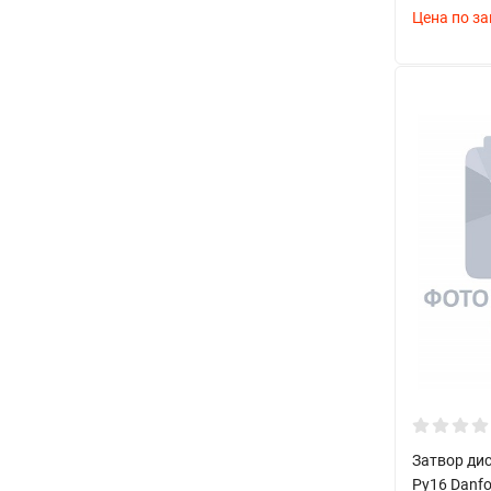
Цена по за
Соблюдение направления потока
Качественная герметизация соединений
Обеспечение доступа для обслуживания
Соответствие размеров системы
Техническое обслуживание
Рекомендации по эксплуатации:
Регулярный осмотр состояния
Проверка герметичности
Контроль работы привода
Своевременная смазка
Профилактика износа
Затвор ди
Pу16 Danf