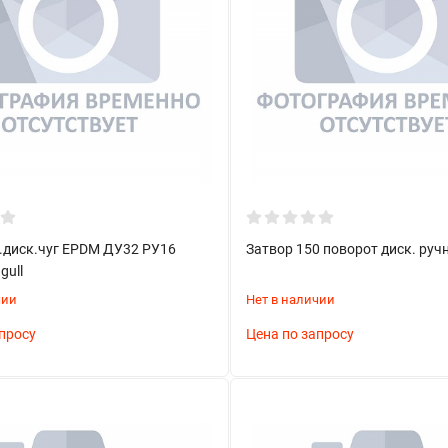
г.диск.чуг ЕРDМ ДУ32 РУ16
Затвор 150 поворот диск. ручн
gull
чии
Нет в наличии
просу
Цена по запросу