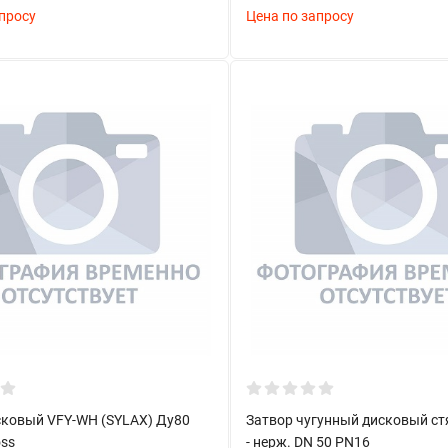
просу
Цена по запросу
сковый VFY-WH (SYLAX) Ду80
Затвор чугунный дисковый ст
oss
- нерж. DN 50 PN16