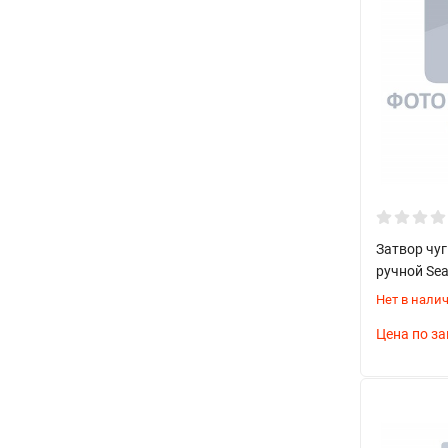
Условный диаметр (от 15 до 3000 мм)
Рабочее давление (до 16 бар)
Температурный диапазон (-40°C до +200°C)
Тип присоединения
Класс герметичности
Преимущества использования
Компактные размеры
Затвор чу
ручной Sea
Малый вес конструкции
Нет в нали
Простота монтажа
Цена по за
Низкая стоимость
Возможность регулировки потока
Длительный срок службы