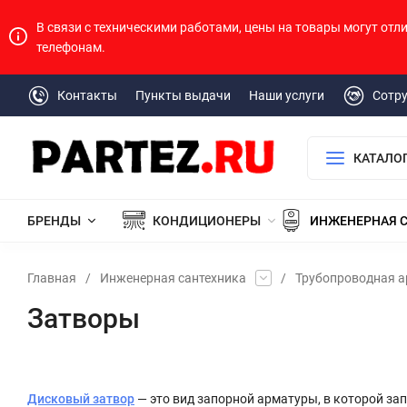
В связи с техническими работами, цены на товары могут отл
телефонам.
Контакты
Пункты выдачи
Наши услуги
Сотр
КАТАЛО
БРЕНДЫ
КОНДИЦИОНЕРЫ
ИНЖЕНЕРНАЯ 
Главная
/
Инженерная сантехника
/
Трубопроводная 
Затворы
Дисковый затвор
— это вид запорной арматуры, в которой за