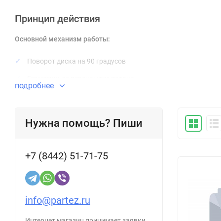
Принцип действия
Основной механизм работы:
Поворот диска на 90 градусов
Герметичное перекрытие потока
подробнее
Возможность регулировки интенсивности потока
Минимальное сопротивление при полном открытии
Нужна помощь? Пиши
Классификация затворов
+7 (8442) 51-71-75
По типу конструкции:
Двухэксцентриковые
Трехэксцентриковые
info@partez.ru
Полнопроходные
Интернет магазин принимает заявки