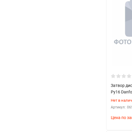
Конструктивные элементы
Основные компоненты:
Корпус затвора
Поворотный диск
Ось вращения
Уплотнительные элементы
Приводной механизм
Ручка управления
Затвор ди
Pу16 Danf
Типы управления
Нет в нали
Артикул:
06
Варианты приводов:
Цена по за
Ручное управление (маховик)
Электромеханический привод