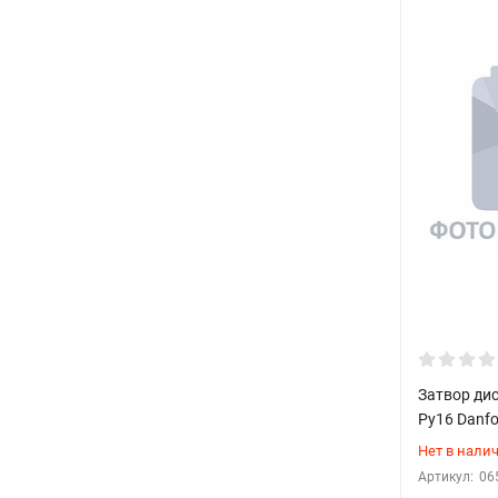
Пневматический привод
Гидравлический привод
Материалы изготовления
Применяемые материалы:
Корпус: чугун, сталь, нержавеющая сталь
Диск: сталь, нержавеющая сталь
Уплотнения: EPDM, NBR, Viton
Оси: нержавеющая сталь
Монтаж и установка
Затвор ди
Pу16 Danf
Требования к монтажу:
Нет в нали
Артикул:
06
Правильный выбор места установки