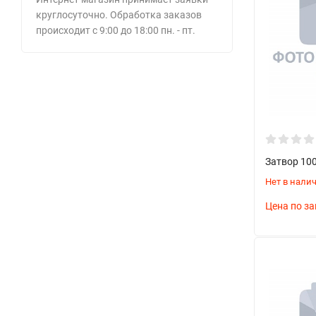
Редуцированные
круглосуточно. Обработка заказов
происходит с 9:00 до 18:00 пн. - пт.
Области применения
Основные сферы использования:
Водоснабжение и водоотведение
Системы отопления
Вентиляционные системы
Затвор 100
Пищевая промышленность
Нет в нали
Химическая промышленность
Цена по за
Нефтегазовый сектор
Технические характеристики
Ключевые параметры: