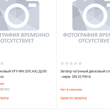
сковый VFY-WH (SYLAX) Ду50
Затвор чугунный дисковый ст
oss
- нерж. DN 32 PN16
чии
5B7352
Нет в наличии
просу
Цена по запросу