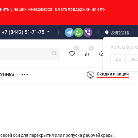
нить у наших менеджеров, в чате поддержки или по
+7 (8442) 51-71-75
Волгоград
Колумбус в
0
0
0
0
Корзина
Да
Выб
Скидки и акции
ЕХНИКА
своей оси для перекрытия или пропуска рабочей среды.