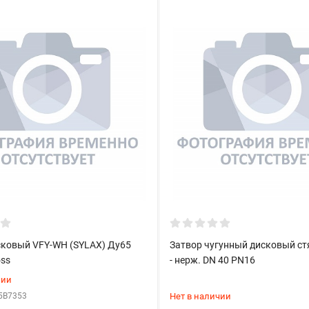
сковый VFY-WH (SYLAX) Ду65
Затвор чугунный дисковый ст
oss
- нерж. DN 40 PN16
чии
5B7353
Нет в наличии