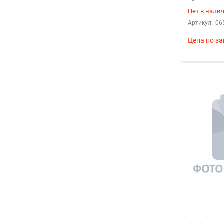
Возможные неисправности
Нет в нали
Типичные проблемы:
Артикул:
06
Цена по за
Утечки через уплотнения
Заклинивание диска
Износ уплотнительных элементов
Коррозия корпуса
Поломка механизма управления
Критерии выбора
Параметры для подбора:
Тип рабочей среды
Давление в системе
Температура эксплуатации