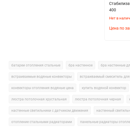
Стабилиза
400
Нет в нали
Цена по за
батареи отопления стальные
бра настенное
бра настенные дл
встраиваемые водяные конвекторы
встраиваемый смеситель для
конвекторы отопления водяные цена
купить водяной конвектор
люстра потолочная хрустальная
люстра потолочная черная
настенные светильники с датчиком движения
настенный светиль
отопление стальными радиаторами
панельные радиаторы отопл