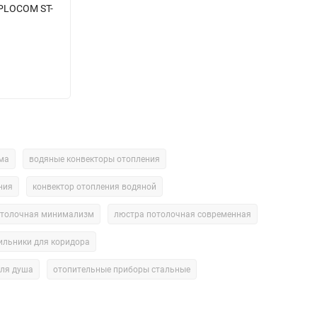
PLOCOM ST-
ма
водяные конвекторы отопления
ния
конвектор отопления водяной
отолочная минимализм
люстра потолочная современная
ильники для коридора
для душа
отопительные приборы стальные