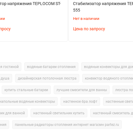
тор напряжения TEPLOCOM ST-
Стабилизатор напряжения TE
555
чии
Нет в наличии
просу
Цена по запросу
я гостиной
водяные батареи отопления
водяные конвекторы для до
 душа
дизайнерская потолочная люстра
конвектор водяного отопле
купить стальные батареи
лучшие смесители для ванны
люстра п
напольные водяные конвекторы
настенное бра лофт
настенные свет
ник для ванной
настенный светильник купить
настенный смеситель 
ения
панельные радиаторы отопления интернет магазин partez.ru