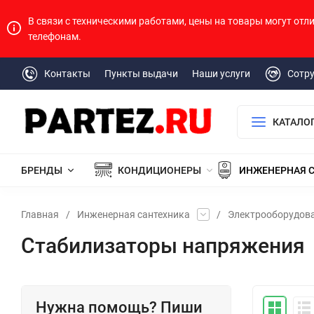
В связи с техническими работами, цены на товары могут отл
телефонам.
Контакты
Пункты выдачи
Наши услуги
Сотр
КАТАЛО
БРЕНДЫ
КОНДИЦИОНЕРЫ
ИНЖЕНЕРНАЯ 
Главная
/
Инженерная сантехника
/
Электрооборудов
Стабилизаторы напряжения
Нужна помощь? Пиши