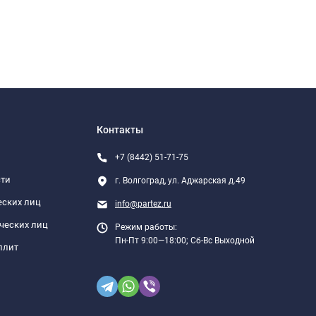
Контакты
+7 (8442) 51-71-75
сти
г. Волгоград, ул. Аджарская д.49
еских лиц
info@partez.ru
ческих лиц
Режим работы:
Пн-Пт 9:00—18:00; Сб-Вс Выходной
плит