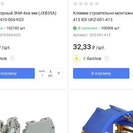
орный ЗНИ-4кв.мм (JXB35А)
Клемма строительно-монтажн
ZN10-004-K03
413 IEK UKZ-001-413
ии
- 102182 шт.
В наличии
- 100506 шт.
N10-004-K03
Артикул:
UKZ-001-413
32,33
₽
/
шт.
₽
/
шт.
лов
0
баллов
?
?
мин.
 корзину
В корзину
шт.
1