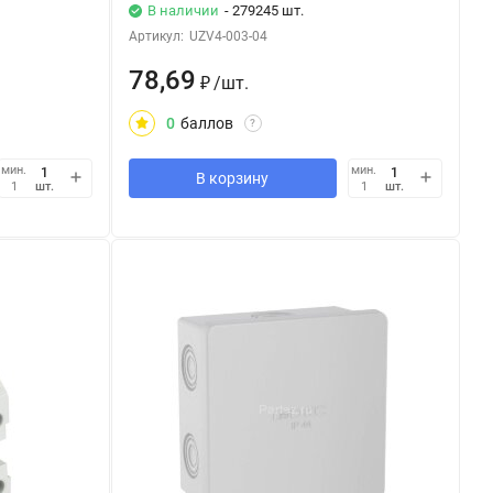
В наличии
- 279245 шт.
Артикул:
UZV4-003-04
78,69
₽
/
шт.
0
баллов
?
мин.
мин.
В корзину
шт.
шт.
1
1