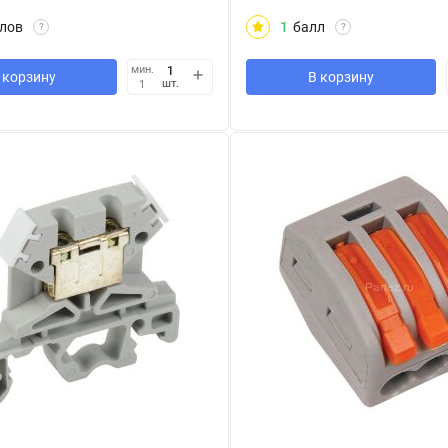
лов
1
балл
?
?
мин.
 корзину
В корзину
шт.
1