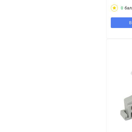
0
бал
В