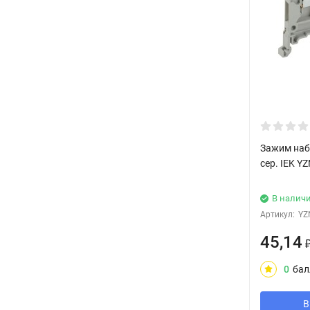
Зажим наб
сер. IEK Y
В налич
Артикул:
YZ
45,14
0
бал
В