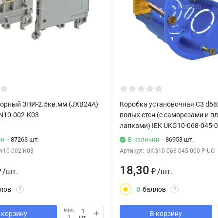
орный ЗНИ-2.5кв.мм (JXB24А)
Коробка установочная С3 d68
ZN10-002-K03
полых стен (с саморезами и п
лапками) IEK UKG10-068-045-
ии
- 87263 шт.
В наличии
- 86953 шт.
N10-002-K03
Артикул:
UKG10-068-045-000-P-UO
18,30
₽
/
шт.
₽
/
шт.
лов
0
баллов
?
?
мин.
 корзину
В корзину
шт.
1