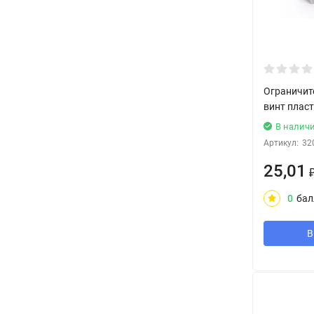
Ограничите
винт пласт
В налич
Артикул:
32
25,01
0
бал
В