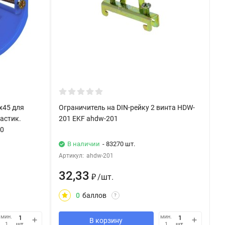
х45 для
Ограничитель на DIN-рейку 2 винта HDW-
ластик.
201 EKF ahdw-201
00
В наличии
- 83270 шт.
Артикул:
ahdw-201
32,33
₽
/
шт.
0
баллов
?
мин.
мин.
В корзину
шт.
шт.
1
1