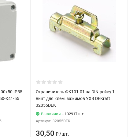
00х50 IP55
Ограничитель ФК101-01 на DIN-рейку 1
50-K41-55
винт для клем. зажимов УХВ DEKraft
32055DEK
В наличии
- 102917 шт.
5
Артикул:
32055DEK
30,50
₽
/
шт.