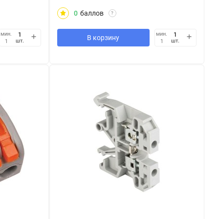
0
баллов
?
мин.
мин.
В корзину
шт.
шт.
1
1