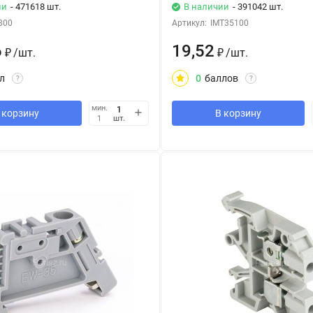
ии
- 471618 шт.
В наличии
- 391042 шт.
800
Артикул:
IMT35100
6
19,52
₽
/
шт.
₽
/
шт.
л
0
баллов
?
?
мин.
 корзину
В корзину
шт.
1