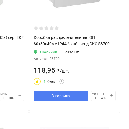
5а) сер. EKF
Коробка распределительная ОП
80х80х40мм IP44 6 каб. ввод DKC 53700
В наличии
- 117082 шт.
Артикул:
53700
118,95
₽
/
шт.
1
балл
?
мин.
мин.
В корзину
шт.
шт.
1
1