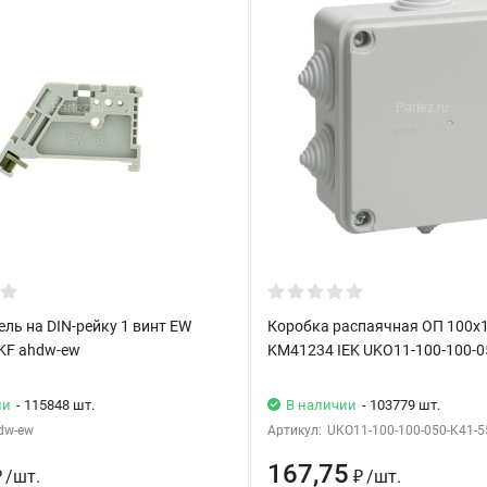
ль на DIN-рейку 1 винт EW
Коробка распаячная ОП 100х1
EKF ahdw-ew
KM41234 IEK UKO11-100-100-0
ии
- 115848 шт.
В наличии
- 103779 шт.
dw-ew
Артикул:
UKO11-100-100-050-K41-5
167,75
₽
/
шт.
₽
/
шт.