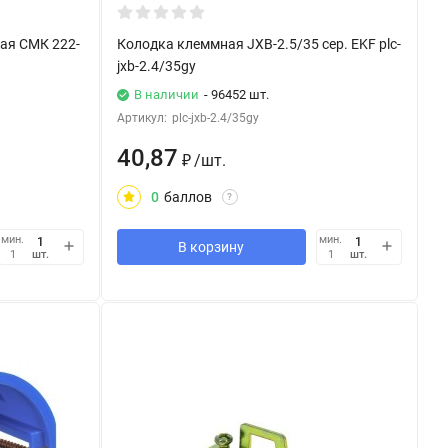
ая СМК 222-
Колодка клеммная JXB-2.5/35 сер. EKF plc-
jxb-2.4/35gy
В наличии
- 96452 шт.
Артикул:
plc-jxb-2.4/35gy
40,87
₽
/
шт.
0
баллов
?
мин.
мин.
В корзину
шт.
шт.
1
1