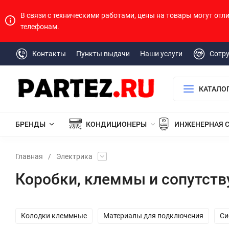
В связи с техническими работами, цены на товары могут отл
телефонам.
Контакты
Пункты выдачи
Наши услуги
Сотр
КАТАЛО
БРЕНДЫ
КОНДИЦИОНЕРЫ
ИНЖЕНЕРНАЯ 
Главная
/
Электрика
Коробки, клеммы и сопутст
Колодки клеммные
Материалы для подключения
Си