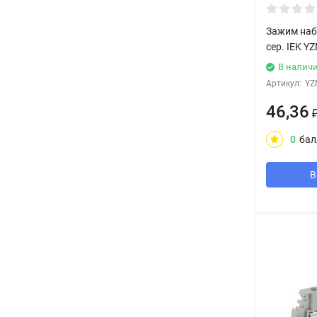
Зажим наб
сер. IEK Y
В налич
Артикул:
YZ
46,36
0
бал
В