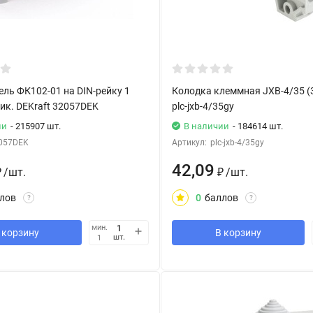
ль ФК102-01 на DIN-рейку 1
Колодка клеммная JXB-4/35 (3
ик. DEKraft 32057DEK
plc-jxb-4/35gy
ии
- 215907 шт.
В наличии
- 184614 шт.
057DEK
Артикул:
plc-jxb-4/35gy
42,09
₽
/
шт.
₽
/
шт.
лов
0
баллов
?
?
мин.
 корзину
В корзину
шт.
1