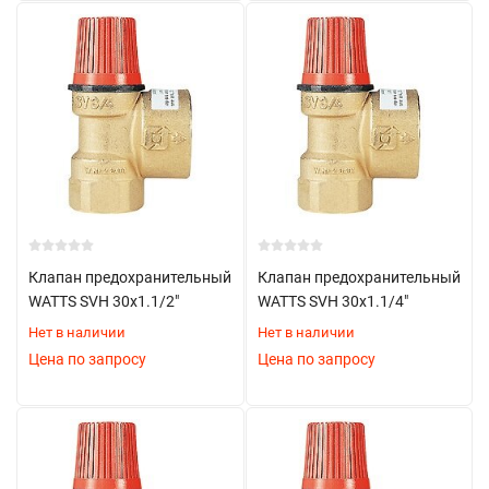
Регулярное тестирование срабатывания
Запрет на установку заглушек
Наличие маркировки с параметрами
Соблюдение сроков поверки
Запрет на внесение изменений в конструкцию
В
Partez.ru
Вам помогут подобрать предохранительный
клапан для системы отопления, учитывая все ваши пожелания
.
Клапан предохранительный
Клапан предохранительный
WATTS SVH 30х1.1/2"
WATTS SVH 30х1.1/4"
Для консультации и заказа
звоните
прямо сейчас или
Нет в наличии
Нет в наличии
оставляйте заявку на сайте.
Цена по запросу
Цена по запросу