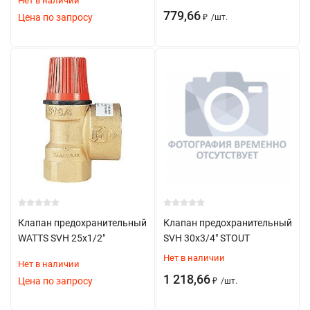
Нет в наличии
Очистка от загрязнений
779,66
Цена по запросу
₽
/
шт.
Проверка работы механизма
Тестирование срабатывания
Калибровка при необходимости
Современные решения
Клапаны с повышенной точностью настройки
Коррозионностойкие материалы
Модели с улучшенными характеристиками герметичности
Клапаны с возможностью дистанционной диагностики
Клапан предохранительный
Клапан предохранительный
Энергоэффективные конструкции
WATTS SVH 25х1/2"
SVH 30x3/4" STOUT
Нет в наличии
Нет в наличии
Требования безопасности
1 218,66
Цена по запросу
₽
/
шт.
Обязательная установка согласно нормам