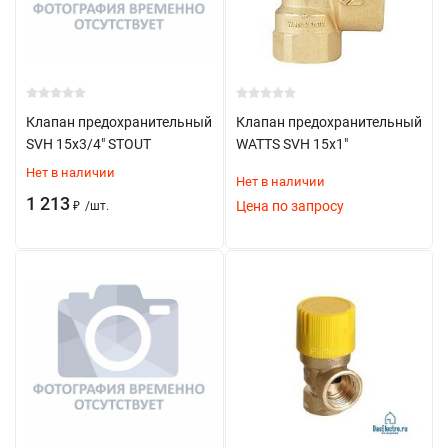
Котлы всех типов
Тепловые пункты
Системы теплого пола
Радиаторные системы
Клапан предохранительный
Клапан предохранительный
SVH 15x3/4" STOUT
WATTS SVH 15х1"
Преимущества использования
Нет в наличии
Нет в наличии
Надежная защита от превышения давления
1 213
Цена по запросу
₽
/
шт.
Предотвращение аварийных ситуаций
Увеличение срока службы оборудования
Простота установки и обслуживания
Долговечность работы
Особенности монтажа
Важные требования: