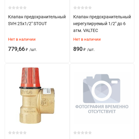
Установка на подающем трубопроводе
Монтаж в вертикальном положении
Клапан предохранительный
Клапан предохранительный
SVH 25x1/2" STOUT
нерегулируемый 1/2" до 6
Обеспечение свободного доступа
атм. VALTEC
Наличие дренажного отвода
Нет в наличии
Нет в наличии
Соблюдение направления потока
779,66
890
₽
/
шт.
₽
/
шт.
Установка после котла
Правила эксплуатации
Регулярная проверка работоспособности
Контроль настройки давления
Проверка герметичности
Профилактика загрязнений
Тестирование срабатывания