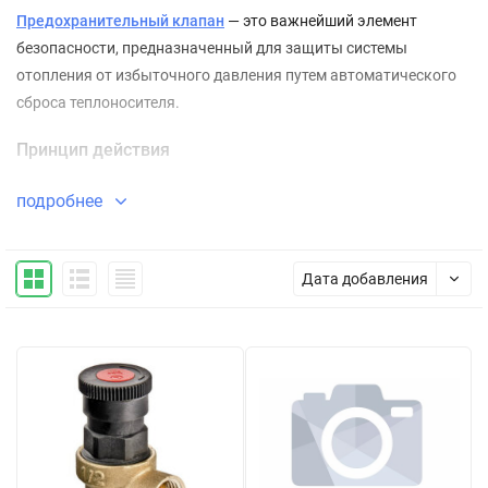
Предохранительный клапан
— это важнейший элемент
безопасности, предназначенный для защиты системы
отопления от избыточного давления путем автоматического
сброса теплоносителя.
Принцип действия
Автоматическое срабатывание при превышении
подробнее
заданного давления
Сброс избыточного давления в безопасную зону
Дата добавления
Возврат в исходное положение после нормализации
давления
Защита оборудования от повреждений
Конструкция
Основные элементы: