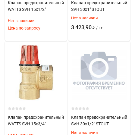
Своевременная замена изношенных частей
Клапан предохранительный
Клапан предохранительный
WATTS SVH 15х1/2"
SVH 30x1" STOUT
Выбор клапана
Нет в наличии
Нет в наличии
При выборе учитывать:
3 423,90
Цена по запросу
₽
/
шт.
Тип системы отопления
Максимальное рабочее давление
Температурный режим
Объем системы
Мощность котла
Тип теплоносителя
Техническое обслуживание
Клапан предохранительный
Периодическая проверка настройки
Клапан предохранительный
WATTS SVH 15х3/4"
SVH 30x1/2" STOUT
Контроль состояния уплотнений
Нет в наличии