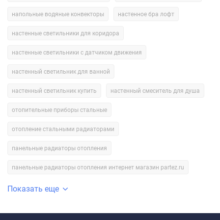
напольные водяные конвекторы
настенное бра лофт
настенные светильники для коридора
настенные светильники с датчиком движения
настенный светильник для ванной
настенный светильник купить
настенный смеситель для душа
отопительные приборы стальные
отопление стальными радиаторами
панельные радиаторы отопления
панельные радиаторы отопления интернет магазин partez.ru
Показать еще