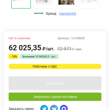
Бренд:
Hansgrohe
Нет в наличии
Артикул:
13108000
62 025,35
72 971
₽
/
шт.
₽
/
шт.
- 15%
Экономия
10 945,65
₽
/
шт.
Работаем с НДС
В корзину
Запросить сроки поставки
Заказать через: