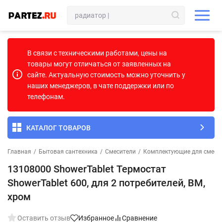
В связи с техническими работами, цены на
товары могут отличаться от заявленных на
сайте. Актуальную стоимость можно уточнить у
наших менеджеров, в чате поддержки или по
телефонам.
КАТАЛОГ ТОВАРОВ
Главная
/
Бытовая сантехника
/
Смесители
/
Комплектующие для смеси
13108000 ShowerTablet Термостат
ShowerTablet 600, для 2 потребителей, ВМ,
хром
Оставить отзыв
Избранное
Сравнение