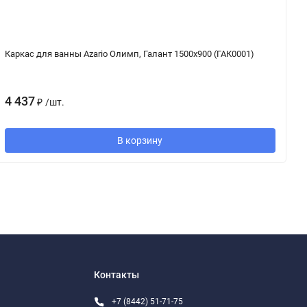
Каркас для ванны Azario Олимп, Галант 1500х900 (ГАК0001)
Па
4 437
2
₽
/
шт.
В корзину
Контакты
+7 (8442) 51-71-75