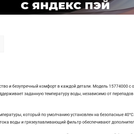
ство и безупречный комфорт в каждой детали. Модель 15774000 с от
ддерживает заданную температуру воды, независимо от перепадов 
пературы, который по умолчанию установлен на безопасные 40°C.
 тока воды и грязеулавливающий фильтр обеспечивают дополнител