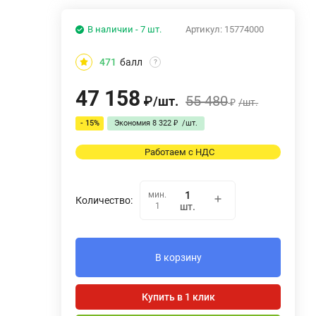
В наличии - 7 шт.
Артикул:
15774000
471
балл
?
47 158
55 480
₽
/
шт.
₽
/
шт.
- 15%
Экономия
8 322
₽
/
шт.
Работаем с НДС
мин.
Количество:
1
шт.
В корзину
Купить в 1 клик