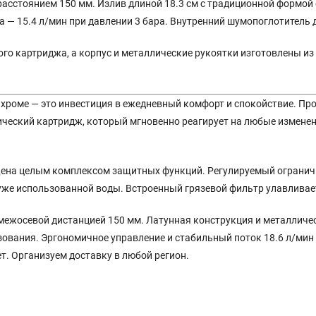
расстоянием 150 мм. Излив длиной 18.3 см с традиционной формой
ша — 15.4 л/мин при давлении 3 бара. Внутренний шумопоглотитель
о картриджа, а корпус и металлические рукоятки изготовлены из 
в хроме — это инвестиция в ежедневный комфорт и спокойствие. П
ческий картридж, который мгновенно реагирует на любые изменени
ена целым комплексом защитных функций. Регулируемый ограничит
уже использованной воды. Встроенный грязевой фильтр улавливае
 межосевой дистанцией 150 мм. Латунная конструкция и металличе
ования. Эргономичное управление и стабильный поток 18.6 л/мин
т. Организуем доставку в любой регион.