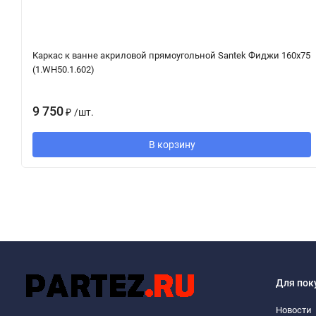
Каркас к ванне акриловой прямоугольной Santek Фиджи 160х75
(1.WH50.1.602)
9 750
₽
/
шт.
В корзину
Для пок
Новости