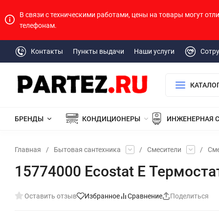
В связи с техническими работами, цены на товары могут отл
телефонам.
Контакты
Пункты выдачи
Наши услуги
Сотр
КАТАЛО
БРЕНДЫ
КОНДИЦИОНЕРЫ
ИНЖЕНЕРНАЯ 
Главная
/
Бытовая сантехника
/
Смесители
/
Сме
15774000 Ecostat E Термоста
Оставить отзыв
Избранное
Сравнение
Поделиться