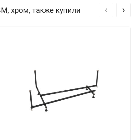
‹
›
ВМ, хром, также купили