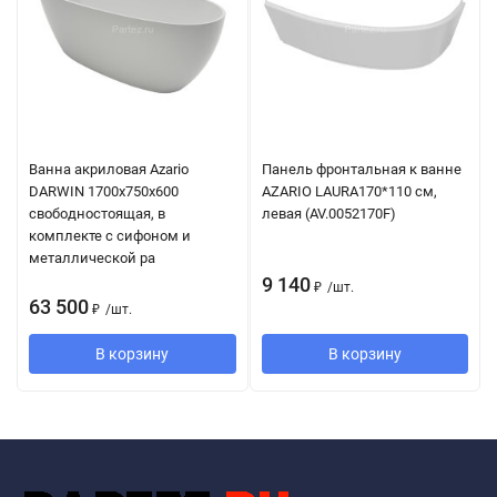
Ванна акриловая Azario
Панель фронтальная к ванне
DARWIN 1700х750х600
AZARIO LAURA170*110 см,
свободностоящая, в
левая (AV.0052170F)
комплекте с сифоном и
металлической ра
9 140
₽
/
шт.
63 500
₽
/
шт.
В корзину
В корзину