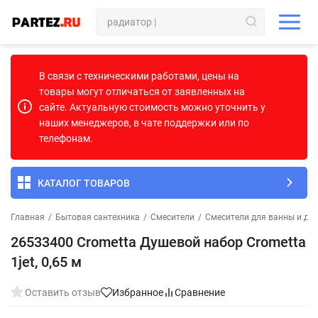
В связи с техническими работами, цены на
товары могут отличаться от заявленных на
сайте. Актуальную стоимость можно уточнить у
наших менеджеров, в чате поддержки или по
телефонам.
КАТАЛОГ ТОВАРОВ
Главная
/
Бытовая сантехника
/
Смесители
/
Смесители для ванны и ду
26533400 Crometta Душевой набор Crometta
1jet, 0,65 м
Оставить отзыв
Избранное
Сравнение