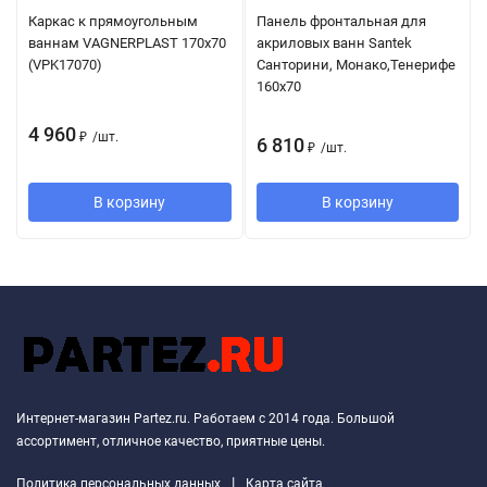
Каркас к прямоугольным
Панель фронтальная для
ваннам VAGNERPLAST 170x70
акриловых ванн Santek
(VPK17070)
Санторини, Монако,Тенерифе
160х70
4 960
₽
/
шт.
6 810
₽
/
шт.
В корзину
В корзину
Интернет-магазин Partez.ru. Работаем с 2014 года. Большой
ассортимент, отличное качество, приятные цены.
|
Политика персональных данных
Карта сайта