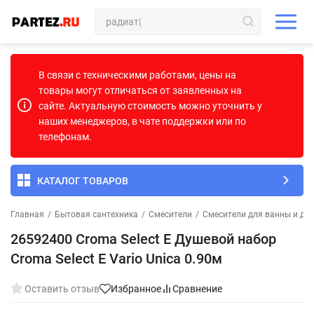
В связи с техническими работами, цены на
товары могут отличаться от заявленных на
сайте. Актуальную стоимость можно уточнить у
наших менеджеров, в чате поддержки или по
телефонам.
КАТАЛОГ ТОВАРОВ
Главная
/
Бытовая сантехника
/
Смесители
/
Смесители для ванны и ду
26592400 Croma Select Е Душевой набор
Croma Select E Vario Unica 0.90м
Оставить отзыв
Избранное
Сравнение