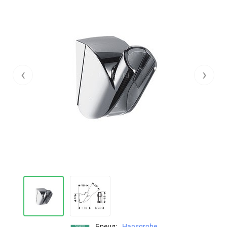
‹
›
Бренд:
Hansgrohe