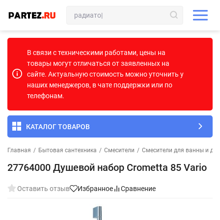
В связи с техническими работами, цены на
товары могут отличаться от заявленных на
сайте. Актуальную стоимость можно уточнить у
наших менеджеров, в чате поддержки или по
телефонам.
КАТАЛОГ ТОВАРОВ
Главная
/
Бытовая сантехника
/
Смесители
/
Смесители для ванны и ду
27764000 Душевой набор Crometta 85 Vario
Оставить отзыв
Избранное
Сравнение