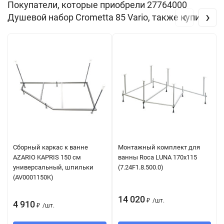
Покупатели, которые приобрели 27764000
‹
›
Душевой набор Crometta 85 Vario, также купили
Сборный каркас к ванне
Монтажный комплект для
AZARIO KAPRIS 150 см
ванны Roca LUNA 170x115
универсальный, шпильки
(7.24F1.8.500.0)
(AV0001150K)
14 020
₽
/
шт.
4 910
₽
/
шт.