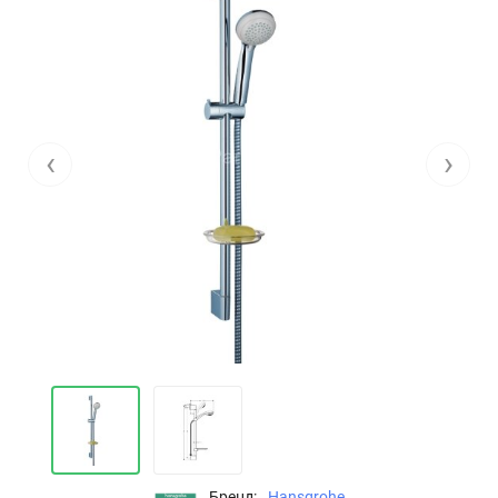
‹
›
Бренд:
Hansgrohe