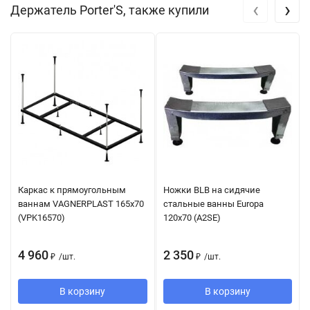
‹
›
Держатель Porter'S, также купили
Каркас к прямоугольным
Ножки BLB на сидячие
ваннам VAGNERPLAST 165x70
стальные ванны Europa
(VPK16570)
120х70 (A2SE)
4 960
2 350
₽
/
шт.
₽
/
шт.
В корзину
В корзину