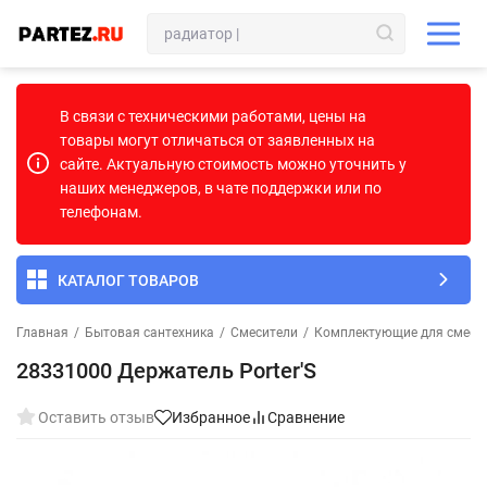
В связи с техническими работами, цены на
товары могут отличаться от заявленных на
сайте. Актуальную стоимость можно уточнить у
наших менеджеров, в чате поддержки или по
телефонам.
КАТАЛОГ ТОВАРОВ
Главная
/
Бытовая сантехника
/
Смесители
/
Комплектующие для смеси
28331000 Держатель Porter'S
Оставить отзыв
Избранное
Сравнение