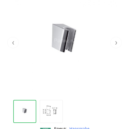
‹
›
Бренд:
Hansgrohe