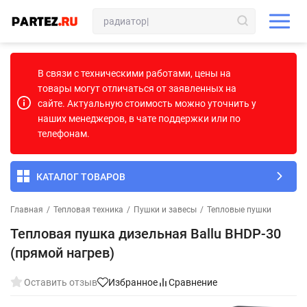
В связи с техническими работами, цены на
товары могут отличаться от заявленных на
сайте. Актуальную стоимость можно уточнить у
наших менеджеров, в чате поддержки или по
телефонам.
КАТАЛОГ ТОВАРОВ
Главная
/
Тепловая техника
/
Пушки и завесы
/
Тепловые пушки
Тепловая пушка дизельная Ballu BHDP-30
(прямой нагрев)
Оставить отзыв
Избранное
Сравнение