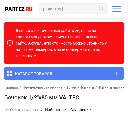
В связи с техническими работами, цены на
товары могут отличаться от заявленных на
сайте. Актуальную стоимость можно уточнить у
наших менеджеров, в чате поддержки или по
телефонам.
КАТАЛОГ ТОВАРОВ
Главная
/
Инженерная сантехника
/
Трубы и фитинги
/
Фитинги латунны
Бочонок 1/2"х80 мм VALTEC
Оставить отзыв
Избранное
Сравнение