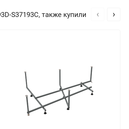
‹
›
93D-S37193C, также купили