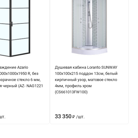
аждение Azario
Душевая кабина Loranto SUNWAY
Д
00х1000х1950 R, без
100х100х215 поддон 13см, белый
10
озрачное стекло 6 мм,
кирпичный узор, матовое стекло
п
я черный (AZ- NAG1221
4мм, профиль хром
п
(CS661013FW100)
Bl
33 350
2
шт.
₽
/
шт.