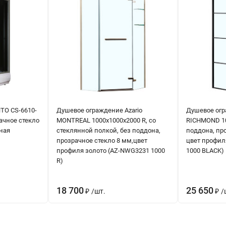
TO CS-6610-
Душевое ограждение Azario
Душевое огр
ачное стекло
MONTREAL 1000х1000х2000 R, со
RICHMOND 10
рная
стеклянной полкой, без поддона,
поддона, пр
прозрачное стекло 8 мм,цвет
цвет профил
профиля золото (AZ-NWG3231 1000
1000 BLACK)
R)
18 700
25 650
₽
/
шт.
₽
/