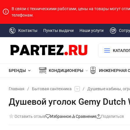
В связи с техническими работами, цены на товары могут отл
телефонам.
Контакты
Пункты выдачи
Наши услуги
Сотр
КАТАЛО
БРЕНДЫ
КОНДИЦИОНЕРЫ
ИНЖЕНЕРНАЯ 
Главная
/
Бытовая сантехника
/
Душевые кабины, огр
Душевой уголок Gemy Dutch 
Оставить отзыв
Избранное
Сравнение
Поделиться