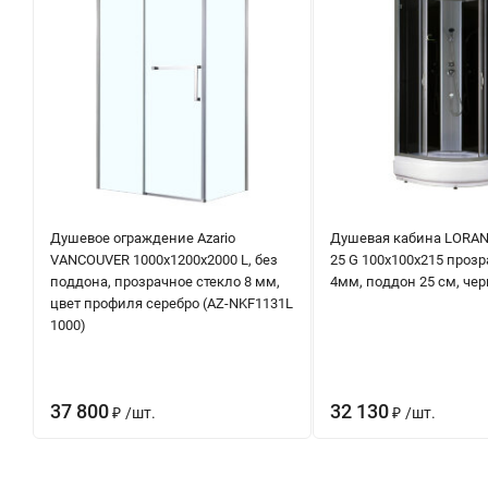
Душевое ограждение Azario
Душевая кабина LORAN
VANCOUVER 1000х1200х2000 L, без
25 G 100х100х215 прозр
поддона, прозрачное стекло 8 мм,
4мм, поддон 25 см, че
цвет профиля серебро (AZ-NKF1131L
1000)
37 800
32 130
₽
/
шт.
₽
/
шт.