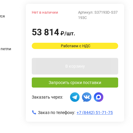
Нет в наличии
Артикул:
S37193D-S37
тся
193C
53 814
₽
/
шт.
Работаем с НДС
 петли
В корзину
Запросить сроки поставки
Заказать через:
Заказ по телефону:
+7 (8442) 51-71-75