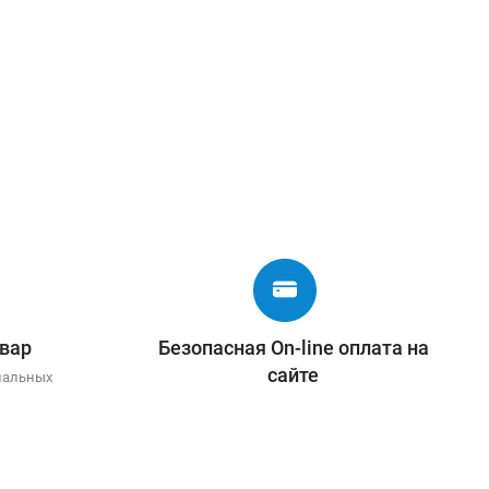
вар
Безопасная On-line оплата на
сайте
иальных