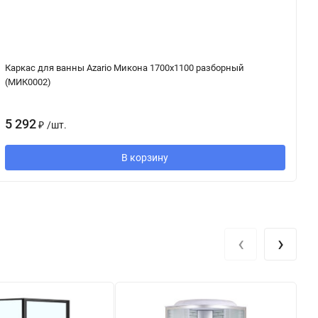
Каркас для ванны Azario Микона 1700х1100 разборный
В
(МИК0002)
1
5 292
₽
/
шт.
В корзину
‹
›