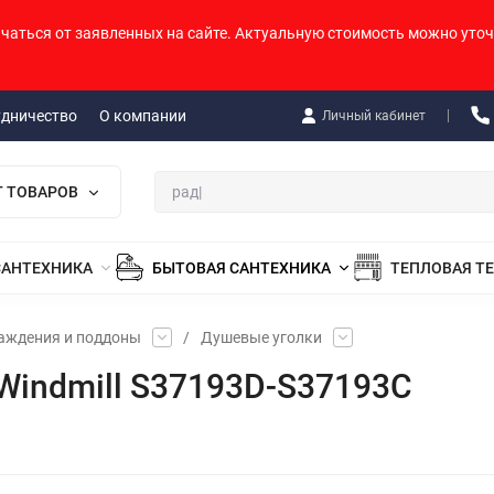
ичаться от заявленных на сайте. Актуальную стоимость можно уточ
удничество
О компании
Личный кабинет
Г ТОВАРОВ
САНТЕХНИКА
БЫТОВАЯ САНТЕХНИКА
ТЕПЛОВАЯ Т
аждения и поддоны
/
Душевые уголки
Windmill S37193D-S37193C