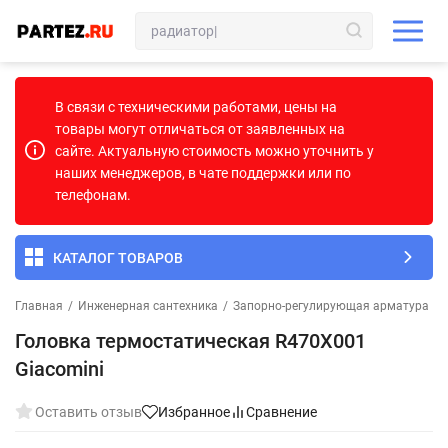
В связи с техническими работами, цены на
товары могут отличаться от заявленных на
сайте. Актуальную стоимость можно уточнить у
наших менеджеров, в чате поддержки или по
телефонам.
КАТАЛОГ ТОВАРОВ
Главная
/
Инженерная сантехника
/
Запорно-регулирующая арматура
/
Головка термостатическая R470X001
Giacomini
Оставить отзыв
Избранное
Сравнение