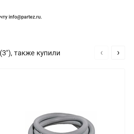
ту info@partez.ru.
‹
›
3"), также купили