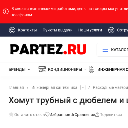
В связи с техническими работами, цены на товары могут отл
телефонам.
Контакты
Пункты выдачи
Наши услуги
Сотр
КАТАЛО
БРЕНДЫ
КОНДИЦИОНЕРЫ
ИНЖЕНЕРНАЯ 
Главная
/
Инженерная сантехника
/
Расходные матер
Хомут трубный с дюбелем и ш
Оставить отзыв
Избранное
Сравнение
Поделиться