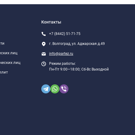
Контакты
+7 (8442) 51-71-75
сти
г. Волгоград, ул. Аджарская д.49
еских лиц
info@partez.ru
ческих лиц
Режим работы:
Пн-Пт 9:00—18:00; Сб-Вс Выходной
плит