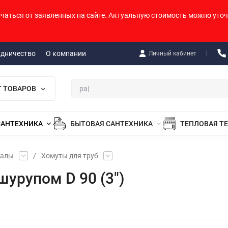
ичаться от заявленных на сайте. Актуальную стоимость можно уточ
удничество
О компании
Личный кабинет
Г ТОВАРОВ
САНТЕХНИКА
БЫТОВАЯ САНТЕХНИКА
ТЕПЛОВАЯ Т
иалы
/
Хомуты для труб
урупом D 90 (3")