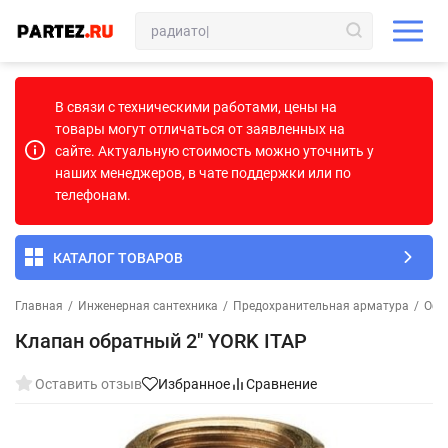
В связи с техническими работами, цены на
товары могут отличаться от заявленных на
сайте. Актуальную стоимость можно уточнить у
наших менеджеров, в чате поддержки или по
телефонам.
КАТАЛОГ ТОВАРОВ
Главная
/
Инженерная сантехника
/
Предохранительная арматура
/
Обр
Клапан обратный 2" YORK ITAP
Оставить отзыв
Избранное
Сравнение