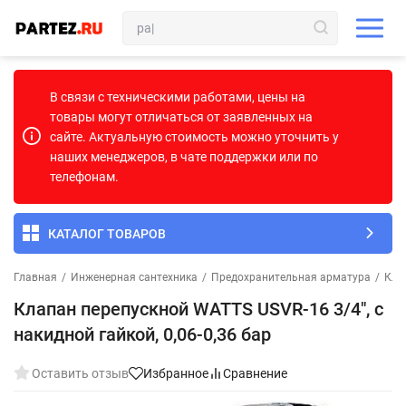
В связи с техническими работами, цены на
товары могут отличаться от заявленных на
сайте. Актуальную стоимость можно уточнить у
наших менеджеров, в чате поддержки или по
телефонам.
КАТАЛОГ ТОВАРОВ
Главная
/
Инженерная сантехника
/
Предохранительная арматура
/
Кла
Клапан перепускной WATTS USVR-16 3/4", с
накидной гайкой, 0,06-0,36 бар
Оставить отзыв
Избранное
Сравнение