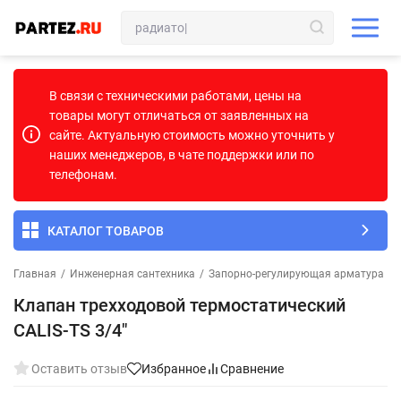
В связи с техническими работами, цены на
товары могут отличаться от заявленных на
сайте. Актуальную стоимость можно уточнить у
наших менеджеров, в чате поддержки или по
телефонам.
КАТАЛОГ ТОВАРОВ
Главная
/
Инженерная сантехника
/
Запорно-регулирующая арматура
/
Клапан трехходовой термостатический
CALIS-TS 3/4"
Оставить отзыв
Избранное
Сравнение