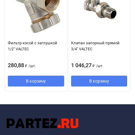
Фильтр косой с заглушкой
Клапан запорный прямой
1/2" VALTEC
3/4" VALTEC
280,88
1 046,27
₽
/
шт.
₽
/
шт.
В корзину
В корзину