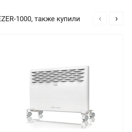
‹
›
ZER-1000, также купили