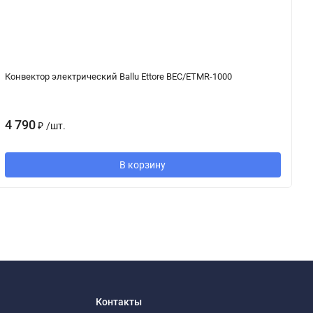
Конвектор электрический Ballu Ettore BEC/ETMR-1000
К
4 790
6
₽
/
шт.
В корзину
Контакты