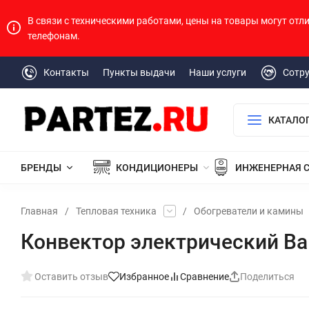
В связи с техническими работами, цены на товары могут отл
телефонам.
Контакты
Пункты выдачи
Наши услуги
Сотр
КАТАЛО
БРЕНДЫ
КОНДИЦИОНЕРЫ
ИНЖЕНЕРНАЯ 
Главная
/
Тепловая техника
/
Обогреватели и камины
Конвектор электрический Ba
Оставить отзыв
Избранное
Сравнение
Поделиться