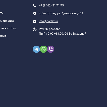
+7 (8442) 51-71-75
сти
г. Волгоград, ул. Аджарская д.49
еских лиц
info@partez.ru
ческих лиц
Режим работы:
Пн-Пт 9:00—18:00; Сб-Вс Выходной
плит