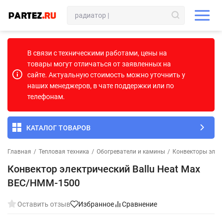
В связи с техническими работами, цены на
товары могут отличаться от заявленных на
сайте. Актуальную стоимость можно уточнить у
наших менеджеров, в чате поддержки или по
телефонам.
КАТАЛОГ ТОВАРОВ
Главная
/
Тепловая техника
/
Обогреватели и камины
/
Конвекторы элек
Конвектор электрический Ballu Heat Max
BEC/HMM-1500
Оставить отзыв
Избранное
Сравнение