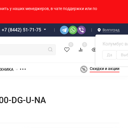
нить у наших менеджеров, в чате поддержки или по
+7 (8442) 51-71-75
Волгоград
Колумбус в
0
0
0
0
Корзина
Да
Выб
Скидки и акции
ЕХНИКА
400-DG-U-NA