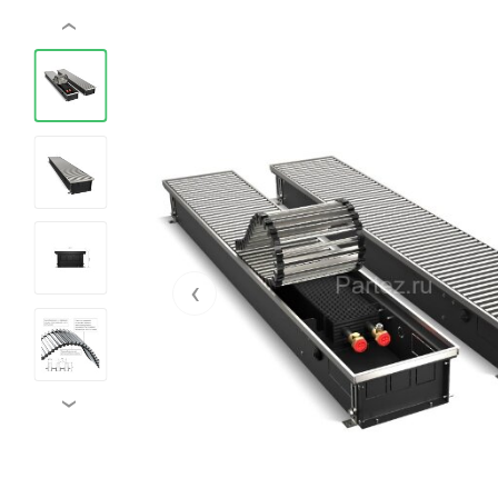
‹
‹
›