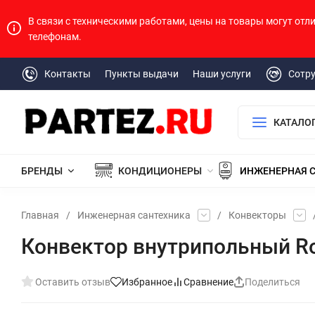
В связи с техническими работами, цены на товары могут отл
телефонам.
Контакты
Пункты выдачи
Наши услуги
Сотр
КАТАЛО
БРЕНДЫ
КОНДИЦИОНЕРЫ
ИНЖЕНЕРНАЯ 
Главная
/
Инженерная сантехника
/
Конвекторы
Конвектор внутрипольный Ro
Оставить отзыв
Избранное
Сравнение
Поделиться