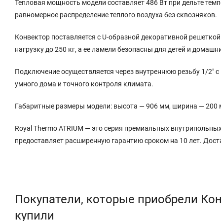
Тепловая мощность модели составляет 486 Вт при дельте темп
равномерное распределение теплого воздуха без сквозняков.
Конвектор поставляется с U-образной декоративной решетко
нагрузку до 250 кг, а ее ламели безопасны для детей и домаш
Подключение осуществляется через внутреннюю резьбу 1/2″ с
умного дома и точного контроля климата.
Габаритные размеры модели: высота — 906 мм, ширина — 200 м
Royal Thermo ATRIUM — это серия премиальных внутрипольных
предоставляет расширенную гарантию сроком на 10 лет. Доста
Покупатели, которые приобрели Кон
купили