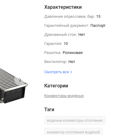
Характеристики
Давление опрессовки, бар:
15
Гарантийный документ:
Паспорт
Дренажный сток:
Нет
Гарантия:
10
Решетка:
Роликовая
Вентилятор:
Нет
Смотреть все
›
Категории
Конвекторы водяные
Тэги
водяные конвекторы отопления
конвектор отопления водяной