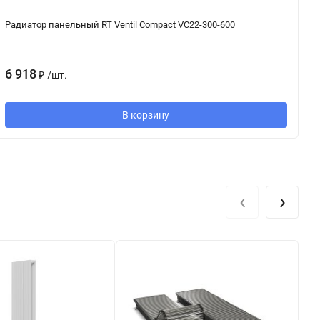
Радиатор панельный RT Ventil Compact VC22-300-600
Ра
R
6 918
₽
/
шт.
4
В корзину
‹
›