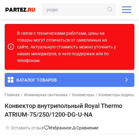
В связи с техническими работами, цены на
товары могут отличаться от заявленных на
сайте. Актуальную стоимость можно уточнить у
наших менеджеров, в чате поддержки или по
телефонам.
КАТАЛОГ ТОВАРОВ
Главная
/
Инженерная сантехника
/
Конвекторы
/
Конвекторы водяные
Конвектор внутрипольный Royal Thermo
ATRIUM-75/250/1200-DG-U-NA
Оставить отзыв
Избранное
Сравнение