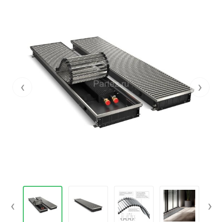
‹
›
‹
›