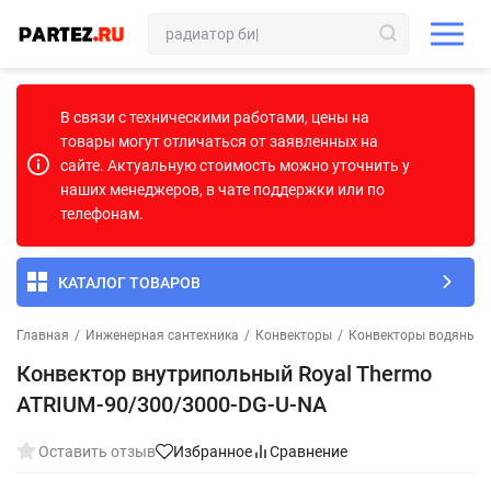
В связи с техническими работами, цены на
товары могут отличаться от заявленных на
сайте. Актуальную стоимость можно уточнить у
наших менеджеров, в чате поддержки или по
телефонам.
КАТАЛОГ ТОВАРОВ
Главная
/
Инженерная сантехника
/
Конвекторы
/
Конвекторы водяные
Конвектор внутрипольный Royal Thermo
ATRIUM-90/300/3000-DG-U-NA
Оставить отзыв
Избранное
Сравнение