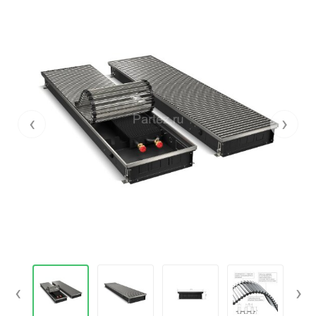
‹
›
‹
›