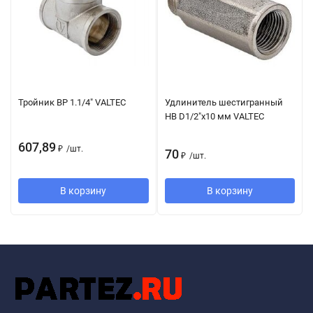
Тройник ВР 1.1/4" VALTEC
Удлинитель шестигранный
НВ D1/2"x10 мм VALTEC
607,89
₽
/
шт.
70
₽
/
шт.
В корзину
В корзину