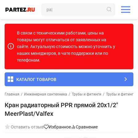
В связи с техническими работами, цены на
товары могут отличаться от заявленных на
сайте. Актуальную стоимость можно уточнить у
наших менеджеров, в чате поддержки или по
телефонам.
КАТАЛОГ ТОВАРОВ
Главная
/
Инженерная сантехника
/
Трубы и фитинги
/
Трубы и фитинги
Кран радиаторный PPR прямой 20х1/2"
MeerPlast/Valfex
Оставить отзыв
Избранное
Сравнение