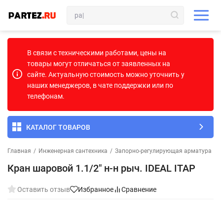
В связи с техническими работами, цены на
товары могут отличаться от заявленных на
сайте. Актуальную стоимость можно уточнить у
наших менеджеров, в чате поддержки или по
телефонам.
КАТАЛОГ ТОВАРОВ
Главная
/
Инженерная сантехника
/
Запорно-регулирующая арматура
/
Кран шаровой 1.1/2" н-н рыч. IDEAL ITAP
Оставить отзыв
Избранное
Сравнение