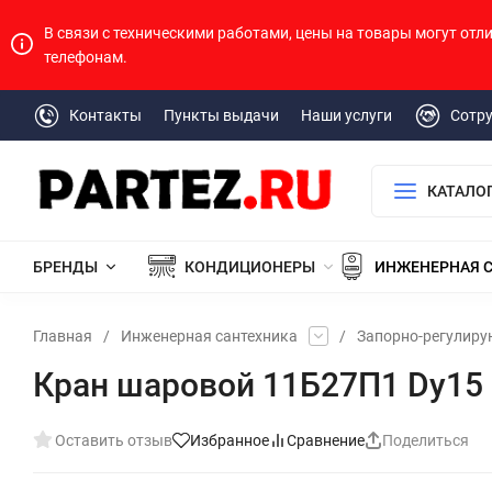
В связи с техническими работами, цены на товары могут отл
телефонам.
Контакты
Пункты выдачи
Наши услуги
Сотр
КАТАЛО
БРЕНДЫ
КОНДИЦИОНЕРЫ
ИНЖЕНЕРНАЯ 
Главная
/
Инженерная сантехника
/
Запорно-регулир
Кран шаровой 11Б27П1 Dу15 в
Оставить отзыв
Избранное
Сравнение
Поделиться