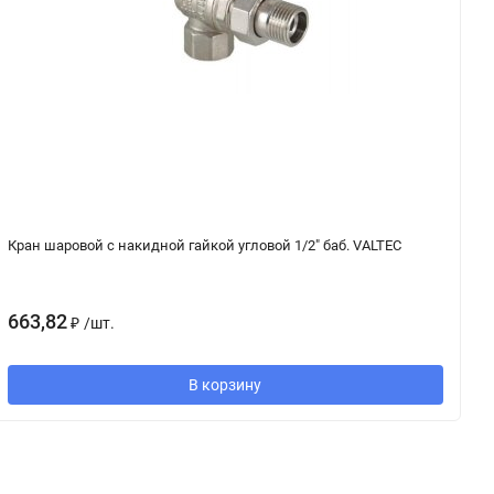
Кран шаровой с накидной гайкой угловой 1/2" баб. VALTEC
К
663,82
3
₽
/
шт.
В корзину