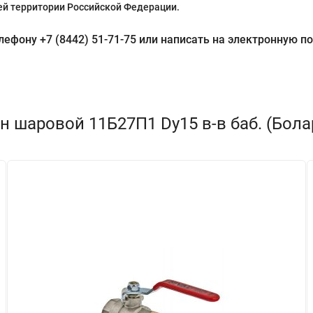
й территории Российской Федерации.
фону +7 (8442) 51-71-75 или написать на электронную поч
 шаровой 11Б27П1 Dу15 в-в баб. (Бола