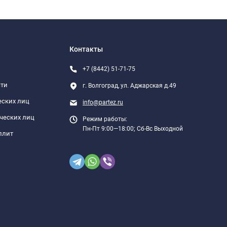
Контакты
+7 (8442) 51-71-75
сти
г. Волгоград, ул. Аджарская д.49
еских лиц
info@partez.ru
ческих лиц
Режим работы:
Пн-Пт 9:00—18:00; Сб-Вс Выходной
плит