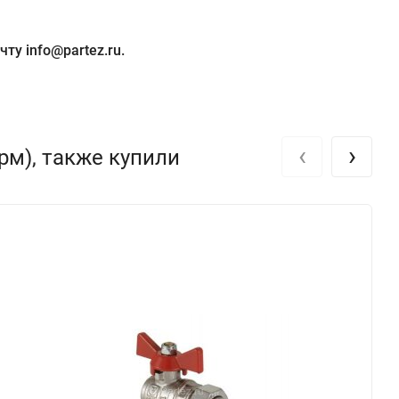
ту info@partez.ru.
‹
›
рм), также купили