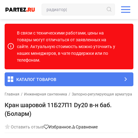
В связи с техническими работами, цены на
товары могут отличаться от заявленных на
сайте. Актуальную стоимость можно уточнить у
наших менеджеров, в чате поддержки или по
телефонам.
КАТАЛОГ ТОВАРОВ
Главная
/
Инженерная сантехника
/
Запорно-регулирующая арматура
/
Кран шаровой 11Б27П1 Dу20 в-н баб.
(Боларм)
Оставить отзыв
Избранное
Сравнение