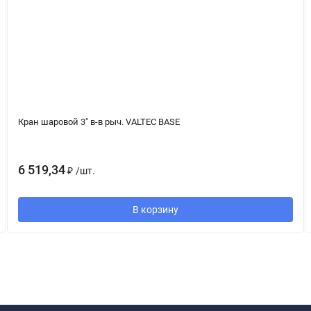
Кран шаровой 3" в-в рыч. VALTEC BASE
6 519,34
₽
/
шт.
В корзину