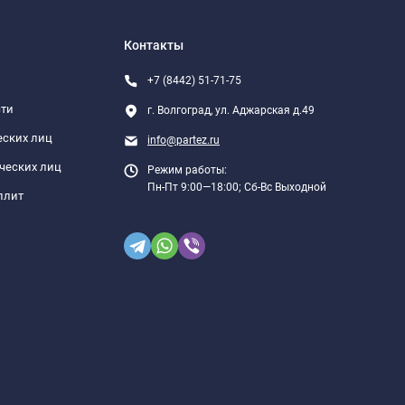
Контакты
+7 (8442) 51-71-75
сти
г. Волгоград, ул. Аджарская д.49
еских лиц
info@partez.ru
ческих лиц
Режим работы:
Пн-Пт 9:00—18:00; Сб-Вс Выходной
плит