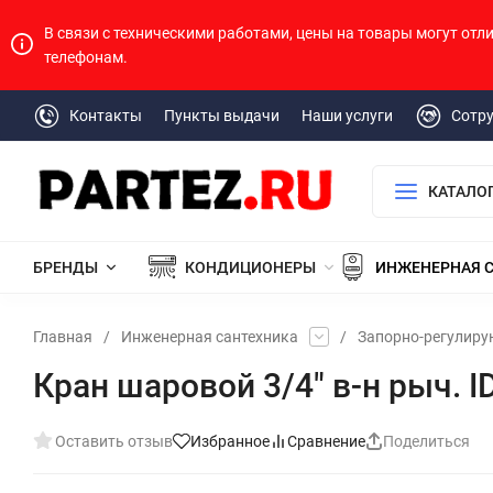
В связи с техническими работами, цены на товары могут отл
телефонам.
Контакты
Пункты выдачи
Наши услуги
Сотр
КАТАЛО
БРЕНДЫ
КОНДИЦИОНЕРЫ
ИНЖЕНЕРНАЯ 
Главная
/
Инженерная сантехника
/
Запорно-регулир
Кран шаровой 3/4" в-н рыч. I
Оставить отзыв
Избранное
Сравнение
Поделиться