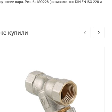
утствии пара. Резьба ISO228 (эквивалентно DIN EN ISO 228 и
‹
›
кже купили