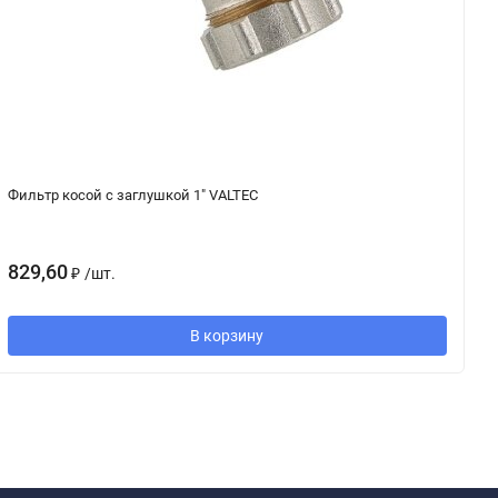
Фильтр косой с заглушкой 1" VALTEC
К
829,60
3
₽
/
шт.
В корзину