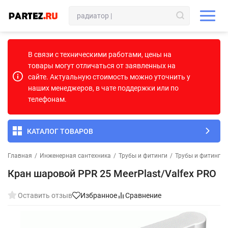
В связи с техническими работами, цены на
товары могут отличаться от заявленных на
сайте. Актуальную стоимость можно уточнить у
наших менеджеров, в чате поддержки или по
телефонам.
КАТАЛОГ ТОВАРОВ
Главная
/
Инженерная сантехника
/
Трубы и фитинги
/
Трубы и фитинги
Кран шаровой PPR 25 MeerPlast/Valfex PRO
Оставить отзыв
Избранное
Сравнение