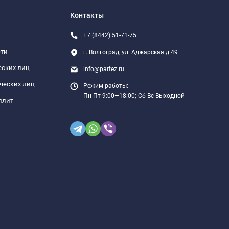
Контакты
+7 (8442) 51-71-75
сти
г. Волгоград, ул. Аджарская д.49
еских лиц
info@partez.ru
ческих лиц
Режим работы:
Пн-Пт 9:00—18:00; Сб-Вс Выходной
плит