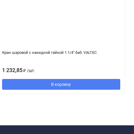
Кран шаровой с накидной гайкой 1.1/4" баб. VALTEC
К
1 232,85
1
₽
/
шт.
В корзину