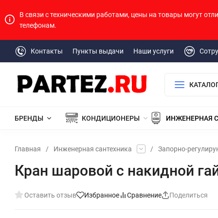
В связи с техническими работами, цены на товары могут отл
телефонам.
Контакты
Пункты выдачи
Наши услуги
Сотр
КАТАЛО
БРЕНДЫ
КОНДИЦИОНЕРЫ
ИНЖЕНЕРНАЯ 
Главная
/
Инженерная сантехника
/
Запорно-регулир
Кран шаровой с накидной гайк
Оставить отзыв
Избранное
Сравнение
Поделиться