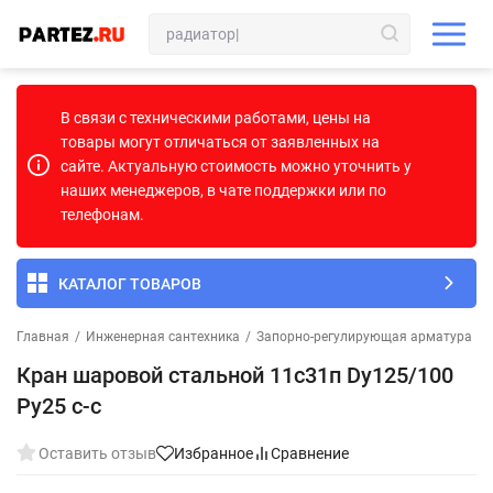
В связи с техническими работами, цены на
товары могут отличаться от заявленных на
сайте. Актуальную стоимость можно уточнить у
наших менеджеров, в чате поддержки или по
телефонам.
КАТАЛОГ ТОВАРОВ
Главная
/
Инженерная сантехника
/
Запорно-регулирующая арматура
/
Кран шаровой стальной 11с31п Dу125/100
Pу25 с-с
Оставить отзыв
Избранное
Сравнение