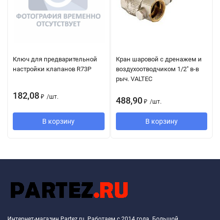
Ключ для предварительной
Кран шаровой с дренажем и
настройки клапанов R73P
воздухоотводчиком 1/2" в-в
рыч. VALTEC
182,08
₽
/
шт.
488,90
₽
/
шт.
В корзину
В корзину
Интернет-магазин Partez.ru. Работаем с 2014 года. Большой