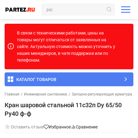
В связи с техническими работами, цены на
товары могут отличаться от заявленных на
сайте. Актуальную стоимость можно уточнить у
наших менеджеров, в чате поддержки или по
телефонам.
КАТАЛОГ ТОВАРОВ
Главная
/
Инженерная сантехника
/
Запорно-регулирующая арматура
/
Кран шаровой стальной 11с32п Dу 65/50
Pу40 ф-ф
Оставить отзыв
Избранное
Сравнение