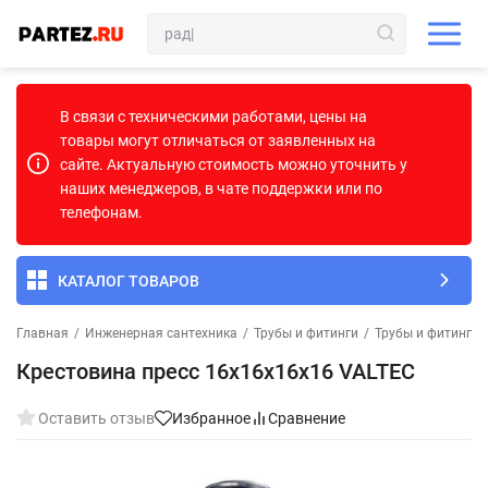
В связи с техническими работами, цены на
товары могут отличаться от заявленных на
сайте. Актуальную стоимость можно уточнить у
наших менеджеров, в чате поддержки или по
телефонам.
КАТАЛОГ ТОВАРОВ
Главная
/
Инженерная сантехника
/
Трубы и фитинги
/
Трубы и фитинги 
Крестовина пресс 16х16х16х16 VALTEC
Оставить отзыв
Избранное
Сравнение