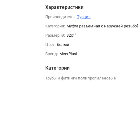
Характеристики
Производитель:
Турция
Категория:
Муфта разъемная с наружней резьбо
Размер, Ø:
32х1"
Цвет:
белый
Бренд:
MeerPlast
Категории
Трубы и фитинги полипропиленовые