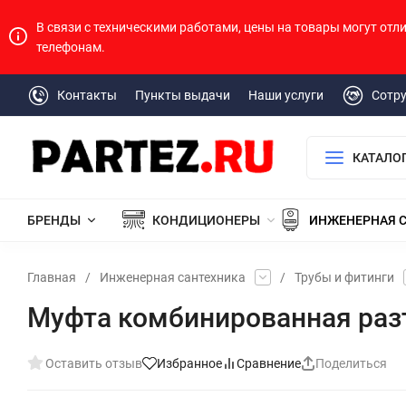
В связи с техническими работами, цены на товары могут отл
телефонам.
Контакты
Пункты выдачи
Наши услуги
Сотр
КАТАЛО
БРЕНДЫ
КОНДИЦИОНЕРЫ
ИНЖЕНЕРНАЯ 
Главная
/
Инженерная сантехника
/
Трубы и фитинги
Муфта комбинированная разъ
Оставить отзыв
Избранное
Сравнение
Поделиться