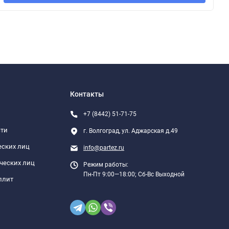
Контакты
+7 (8442) 51-71-75
сти
г. Волгоград, ул. Аджарская д.49
еских лиц
info@partez.ru
ческих лиц
Режим работы:
Пн-Пт 9:00—18:00; Сб-Вс Выходной
плит