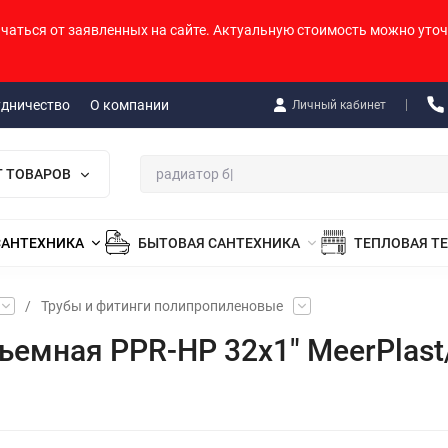
ичаться от заявленных на сайте. Актуальную стоимость можно уточ
удничество
О компании
Личный кабинет
Г ТОВАРОВ
САНТЕХНИКА
БЫТОВАЯ САНТЕХНИКА
ТЕПЛОВАЯ Т
/
Трубы и фитинги полипропиленовые
емная PPR-НР 32х1" MeerPlast/