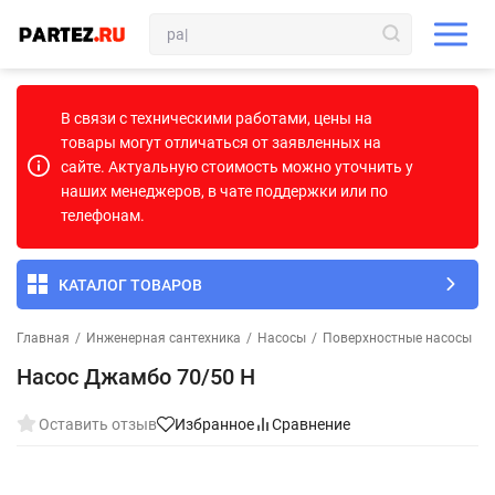
В связи с техническими работами, цены на
товары могут отличаться от заявленных на
сайте. Актуальную стоимость можно уточнить у
наших менеджеров, в чате поддержки или по
телефонам.
КАТАЛОГ ТОВАРОВ
Главная
/
Инженерная сантехника
/
Насосы
/
Поверхностные насосы
Насос Джамбо 70/50 Н
Оставить отзыв
Избранное
Сравнение