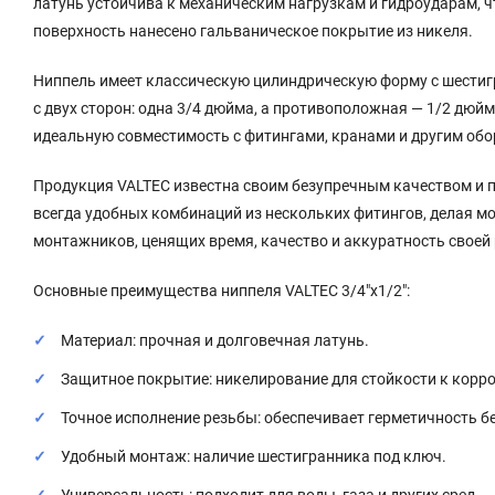
латунь устойчива к механическим нагрузкам и гидроударам, 
поверхность нанесено гальваническое покрытие из никеля.
Ниппель имеет классическую цилиндрическую форму с шестиг
с двух сторон: одна 3/4 дюйма, а противоположная — 1/2 дю
идеальную совместимость с фитингами, кранами и другим об
Продукция VALTEC известна своим безупречным качеством и п
всегда удобных комбинаций из нескольких фитингов, делая м
монтажников, ценящих время, качество и аккуратность своей
Основные преимущества ниппеля VALTEC 3/4"х1/2":
Материал: прочная и долговечная латунь.
Защитное покрытие: никелирование для стойкости к корро
Точное исполнение резьбы: обеспечивает герметичность бе
Удобный монтаж: наличие шестигранника под ключ.