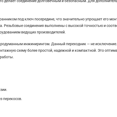
что делает соединение долговечным и безопасным. Для дополнител
ранником под ключ посередине, что значительно упрощает его мо
йма. Резьбовые соединения выполнены с высокой точностью и соот
орудованием ведущих производителей.
родуманным инжинирингом. Данный переходник — не исключение. Е
онтажную схему более простой, надежной и компактной. Это оптим
 работы.
зии.
з перекосов.