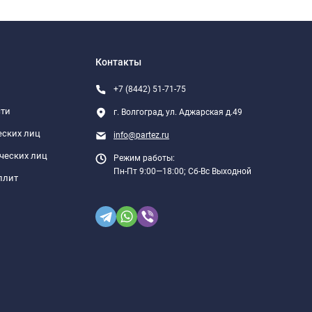
Контакты
+7 (8442) 51-71-75
сти
г. Волгоград, ул. Аджарская д.49
еских лиц
info@partez.ru
ческих лиц
Режим работы:
Пн-Пт 9:00—18:00; Сб-Вс Выходной
плит