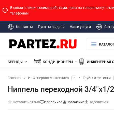
В связи с техническими работами, цены на товары могут отл
телефонам.
Контакты
Пункты выдачи
Наши услуги
Сотр
КАТАЛО
БРЕНДЫ
КОНДИЦИОНЕРЫ
ИНЖЕНЕРНАЯ 
Главная
/
Инженерная сантехника
/
Трубы и фитинги
Ниппель переходной 3/4"х1/
Оставить отзыв
Избранное
Сравнение
Поделиться