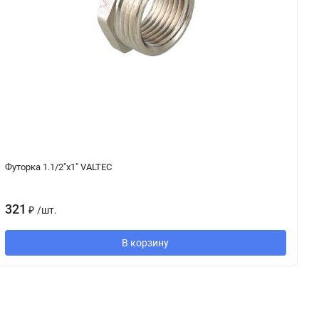
Футорка 1.1/2"х1" VALTEC
Фу
321
4
₽
/
шт.
В корзину