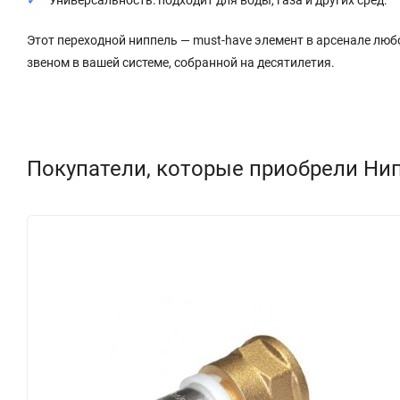
Универсальность: подходит для воды, газа и других сред.
Этот переходной ниппель — must-have элемент в арсенале люб
звеном в вашей системе, собранной на десятилетия.
Покупатели, которые приобрели Нип