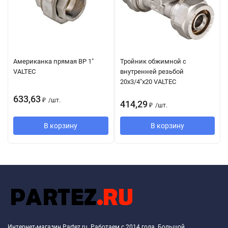
Американка прямая ВР 1"
Тройник обжимной с
VALTEC
внутренней резьбой
20х3/4"х20 VALTEC
633,63
₽
/
шт.
414,29
₽
/
шт.
В корзину
В корзину
Интернет-магазин Partez.ru. Работаем с 2014 года. Большой