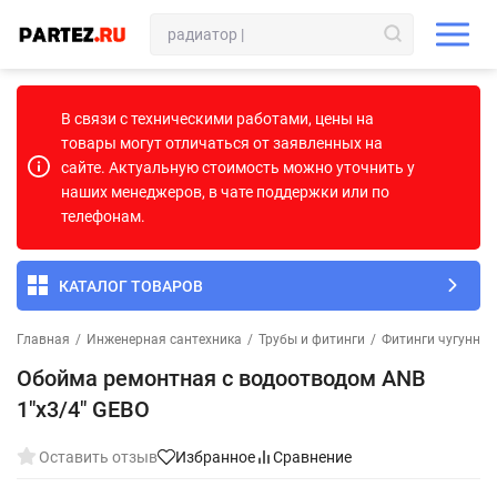
В связи с техническими работами, цены на
товары могут отличаться от заявленных на
сайте. Актуальную стоимость можно уточнить у
наших менеджеров, в чате поддержки или по
телефонам.
КАТАЛОГ ТОВАРОВ
Главная
/
Инженерная сантехника
/
Трубы и фитинги
/
Фитинги чугунны
Обойма ремонтная с водоотводом ANB
1"x3/4" GEBO
Оставить отзыв
Избранное
Сравнение