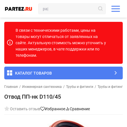
В связи с техническими работами, цены на
товары могут отличаться от заявленных на
сайте. Актуальную стоимость можно уточнить у
наших менеджеров, в чате поддержки или по
телефонам.
КАТАЛОГ ТОВАРОВ
Главная
/
Инженерная сантехника
/
Трубы и фитинги
/
Трубы и фитинги 
Отвод ПП-нк D110/45
Оставить отзыв
Избранное
Сравнение