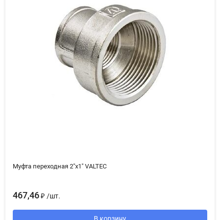
Муфта переходная 2"х1" VALTEC
467,46
₽
/
шт.
В корзину