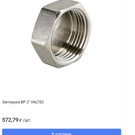
Заглушка ВР 2" VALTEC
У
572,79
5
₽
/
шт.
В корзину