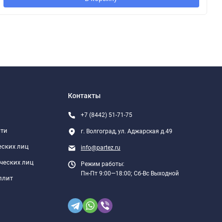
Контакты
+7 (8442) 51-71-75
сти
г. Волгоград, ул. Аджарская д.49
еских лиц
info@partez.ru
ческих лиц
Режим работы:
Пн-Пт 9:00—18:00; Сб-Вс Выходной
плит