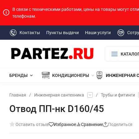
В связи с техническими работами, цены на товары могут отл
телефонам.
Контакты
Пункты выдачи
Наши услуги
Сотр
КАТАЛО
БРЕНДЫ
КОНДИЦИОНЕРЫ
ИНЖЕНЕРНАЯ 
Главная
/
Инженерная сантехника
/
Трубы и фитинги
Отвод ПП-нк D160/45
Оставить отзыв
Избранное
Сравнение
Поделиться