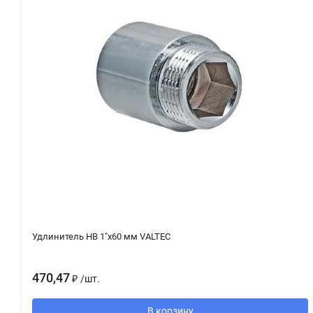
Удлинитель НВ 1"х60 мм VALTEC
470,47
₽
/
шт.
В корзину