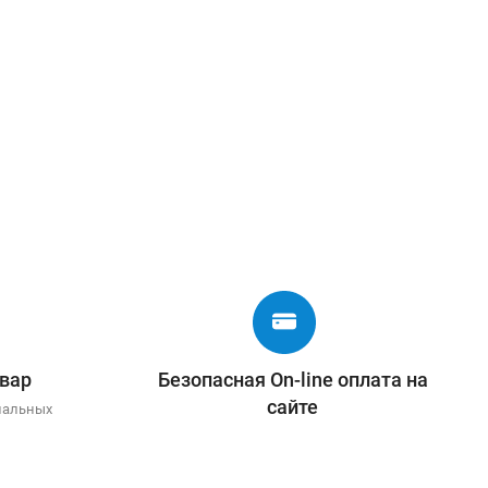
вар
Безопасная On-line оплата на
сайте
иальных