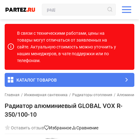
В связи с техническими работами, цены на
товары могут отличаться от заявленных на
сайте. Актуальную стоимость можно уточнить у
наших менеджеров, в чате поддержки или по
телефонам.
КАТАЛОГ ТОВАРОВ
Главная
/
Инженерная сантехника
/
Радиаторы отопления
/
Алюминиев
Радиатор алюминиевый GLOBAL VOX R-
350/100-10
Оставить отзыв
Избранное
Сравнение