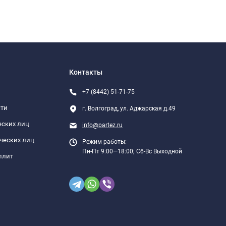
Контакты
+7 (8442) 51-71-75
сти
г. Волгоград, ул. Аджарская д.49
еских лиц
info@partez.ru
ческих лиц
Режим работы:
Пн-Пт 9:00—18:00; Сб-Вс Выходной
плит