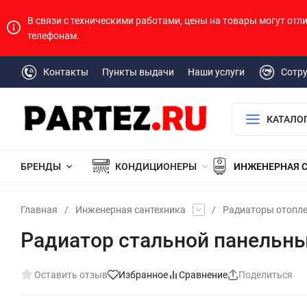
В связи с техническими работами, цены на товары могут отл
телефонам.
Контакты
Пункты выдачи
Наши услуги
Сотр
КАТАЛО
БРЕНДЫ
КОНДИЦИОНЕРЫ
ИНЖЕНЕРНАЯ 
Главная
/
Инженерная сантехника
/
Радиаторы отопл
Радиатор стальной панельны
Оставить отзыв
Избранное
Сравнение
Поделиться