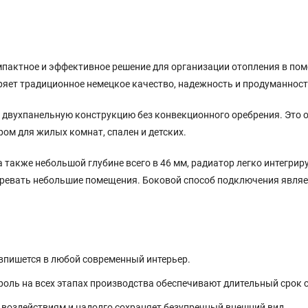
мпактное и эффективное решение для организации отопления в пом
ряет традиционное немецкое качество, надежность и продуманност
го двухпанельную конструкцию без конвекционного оребрения. Это 
ром для жилых комнат, спален и детских.
а также небольшой глубине всего в 46 мм, радиатор легко интегрир
огревать небольшие помещения. Боковой способ подключения являе
впишется в любой современный интерьер.
роль на всех этапах производства обеспечивают длительный срок 
воздействиям и надолго сохраняет безупречный внешний вид.