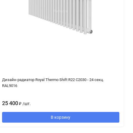
Дизайн-радиатор Royal Thermo Shift R22 C2030 - 24 секц.
Ра
RAL9016
T
25 400
3
₽
/
шт.
В корзину