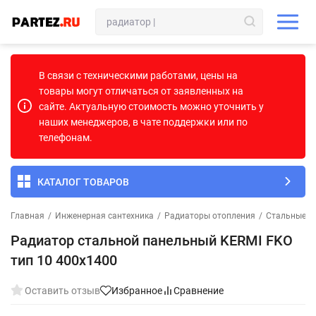
В связи с техническими работами, цены на
товары могут отличаться от заявленных на
сайте. Актуальную стоимость можно уточнить у
наших менеджеров, в чате поддержки или по
телефонам.
КАТАЛОГ ТОВАРОВ
Главная
/
Инженерная сантехника
/
Радиаторы отопления
/
Стальные п
Радиатор стальной панельный KERMI FKO
тип 10 400х1400
Оставить отзыв
Избранное
Сравнение