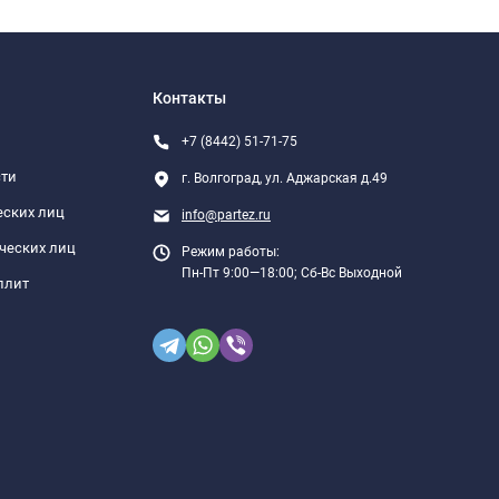
Контакты
+7 (8442) 51-71-75
сти
г. Волгоград, ул. Аджарская д.49
еских лиц
info@partez.ru
ческих лиц
Режим работы:
Пн-Пт 9:00—18:00; Сб-Вс Выходной
плит