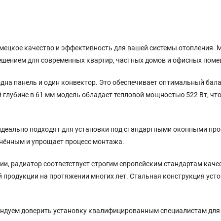
мецкое качество и эффективность для вашей системы отопления. М
решением для современных квартир, частных домов и офисных пом
: одна панель и один конвектор. Это обеспечивает оптимальный бал
глубине в 61 мм модель обладает тепловой мощностью 522 Вт, чт
идеально подходят для установки под стандартными оконными про
анённым и упрощает процесс монтажа.
ии, радиатор соответствует строгим европейским стандартам кач
ей продукции на протяжении многих лет. Стальная конструкция ус
ендуем доверить установку квалифицированным специалистам для