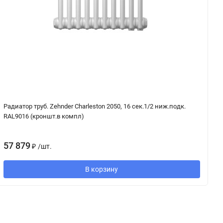
Радиатор труб. Zehnder Charleston 2050, 16 сек.1/2 ниж.подк.
Ра
RAL9016 (кроншт.в компл)
1
57 879
₽
/
шт.
В корзину