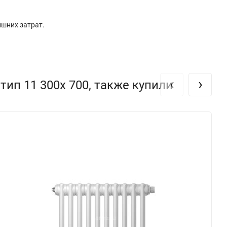
ишних затрат.
‹
›
ип 11 300х 700, также купили