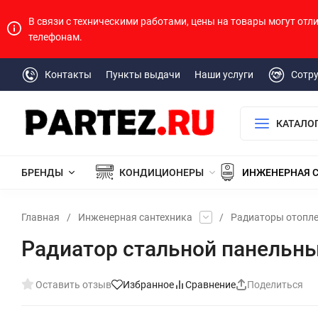
В связи с техническими работами, цены на товары могут отл
телефонам.
Контакты
Пункты выдачи
Наши услуги
Сотр
КАТАЛО
БРЕНДЫ
КОНДИЦИОНЕРЫ
ИНЖЕНЕРНАЯ 
Главная
/
Инженерная сантехника
/
Радиаторы отопл
Радиатор стальной панельны
Оставить отзыв
Избранное
Сравнение
Поделиться