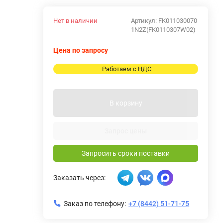
Нет в наличии
Артикул:
FK011030070
1N2Z(FK0110307W02)
Цена по запросу
Работаем с НДС
В корзину
Запрос цены
Запросить сроки поставки
Заказать через:
Заказ по телефону:
+7 (8442) 51-71-75