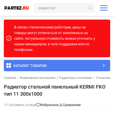
В связи с техническими работами, цены на
товары могут отличаться от заявленных на
сайте. Актуальную стоимость можно уточнить у
наших менеджеров, в чате поддержки или по
телефонам.
КАТАЛОГ ТОВАРОВ
Главная
/
Инженерная сантехника
/
Радиаторы отопления
/
Стальные п
Радиатор стальной панельный KERMI FKO
тип 11 300х1000
Оставить отзыв
Избранное
Сравнение