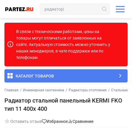
В связи с техническими работами, цены на
товары могут отличаться от заявленных на
сайте. Актуальную стоимость можно уточнить у
наших менеджеров, в чате поддержки или по
телефонам.
КАТАЛОГ ТОВАРОВ
Главная
/
Инженерная сантехника
/
Радиаторы отопления
/
Стальные п
Радиатор стальной панельный KERMI FKO
тип 11 400х 400
Оставить отзыв
Избранное
Сравнение