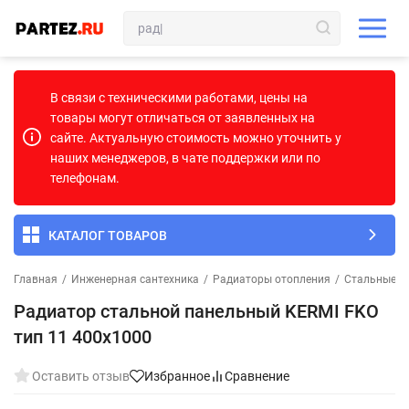
В связи с техническими работами, цены на
товары могут отличаться от заявленных на
сайте. Актуальную стоимость можно уточнить у
наших менеджеров, в чате поддержки или по
телефонам.
КАТАЛОГ ТОВАРОВ
Главная
/
Инженерная сантехника
/
Радиаторы отопления
/
Стальные п
Радиатор стальной панельный KERMI FKO
тип 11 400х1000
Оставить отзыв
Избранное
Сравнение