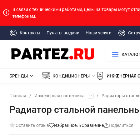
В связи с техническими работами, цены на товары могут отл
телефонам.
Контакты
Пункты выдачи
Наши услуги
Сотр
КАТАЛО
БРЕНДЫ
КОНДИЦИОНЕРЫ
ИНЖЕНЕРНАЯ 
Главная
/
Инженерная сантехника
/
Радиаторы отопл
Радиатор стальной панельны
Оставить отзыв
Избранное
Сравнение
Поделиться