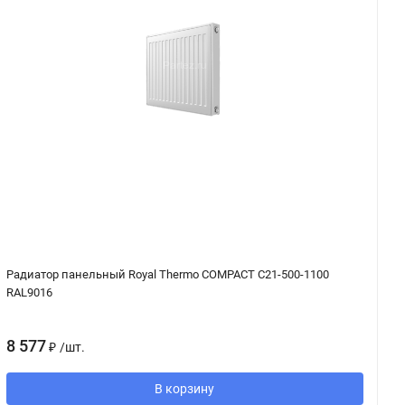
Радиатор панельный Royal Thermo COMPACT C21-500-1100
Ди
RAL9016
R
8 577
2
₽
/
шт.
В корзину