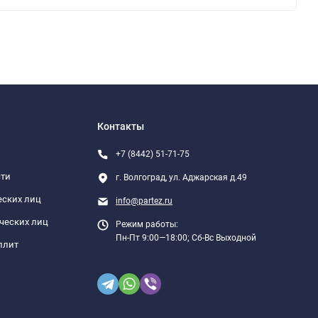
Контакты
+7 (8442) 51-71-75
сти
г. Волгоград, ул. Аджарская д.49
еских лиц
info@partez.ru
ческих лиц
Режим работы:
Пн-Пт 9:00—18:00; Сб-Вс Выходной
плит